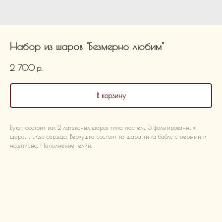
Набор из шаров "Безмерно любим"
2 700
р.
В корзину
Букет состоит изх 2 латексных шаров типа пастель, 3 фольгированных
шаров в виде сердца. Верхушка состоит из шара типа баблс с перьями и
надписью. Наполнение гелий.