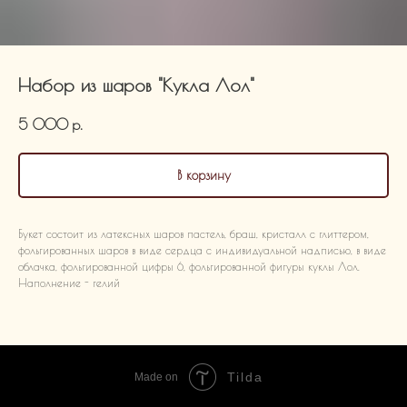
Набор из шаров "Кукла Лол"
5 000
р.
В корзину
Букет состоит из латексных шаров пастель, браш, кристалл с глиттером,
фольгированных шаров в виде сердца с индивидуальной надписью, в виде
облачка, фольгированной цифры 6, фольгированной фигуры куклы Лол.
Наполнение - гелий
Tilda
Made on