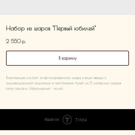
Набор из шаров "Первый юбилей"
2 550
р.
В корзину
Композиция состоит из фольгированного шара в виде звезды с
индивидуальной надписью и кисточками, букет из 5 латексных шаров
типа пастель. Наполнение - гелий
Tilda
Made on