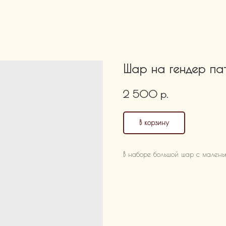
Шар на гендер па
р.
2 500
В корзину
В наборе большой шар с малень