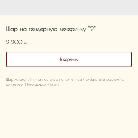
Шар на гендерную вечеринку "?"
2 200
р.
В корзину
Шар латексный типа пастель с наполнением (голубым или розовым) с
надписью. Наполнение - гелий