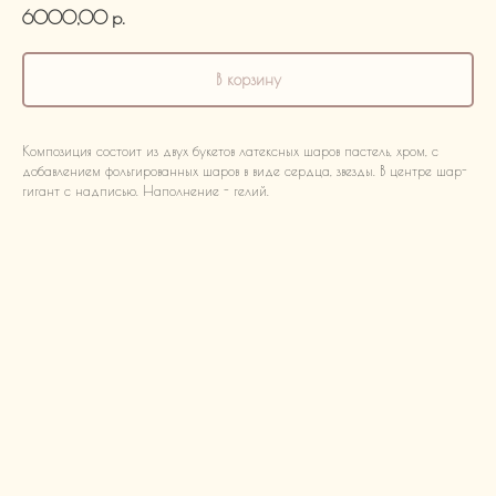
6000,00
р.
В корзину
Композиция состоит из двух букетов латексных шаров пастель, хром, с
добавлением фольгированных шаров в виде сердца, звезды. В центре шар-
гигант с надписью. Наполнение - гелий.