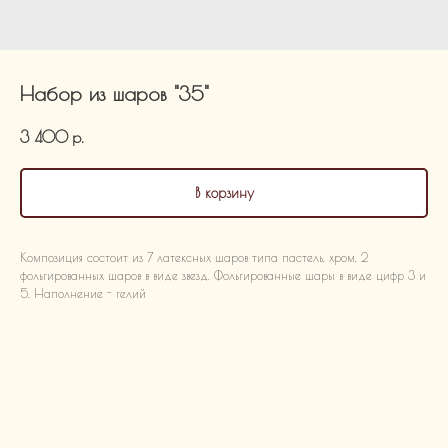
Набор из шаров "35"
3 400
р.
В корзину
Композиция состоит из 7 латексных шаров типа пастель, хром, 2
фольгированных шаров в виде звезд. Фольгированные шары в виде цифр 3 и
5. Наполнение - гелий