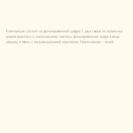
В корзину
Композиция состоит из фольгированной цифра 1, двух связок из латексных
шаров кристалл с наполнением, пастель, фольгированные шары в виде
сердец и звезд с индивидуальной надписью. Наполнение - гелий.