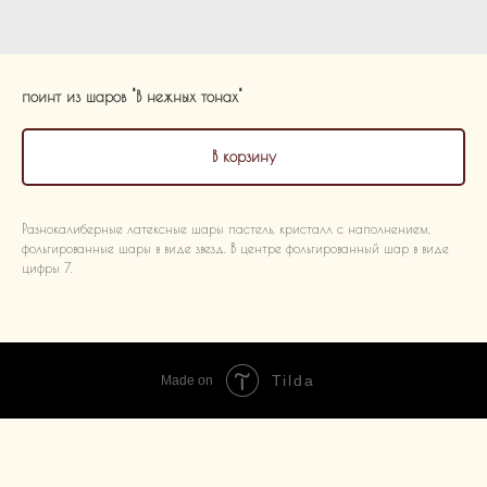
поинт из шаров "В нежных тонах"
В корзину
Разнокалиберные латексные шары пастель, кристалл с наполнением,
фольгированные шары в виде звезд. В центре фольгированный шар в виде
цифры 7.
Tilda
Made on