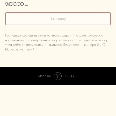
5400,00
р.
В корзину
Композиция состоит из связки латексных шаров типа хром, кристалл с
наполнением и фольгированного шара в виде сердца. Центральный шар
типа баблс с наполнением и надписью. Фольгированные цифры 2 и 0.
Наполнение - гелий
Tilda
Made on