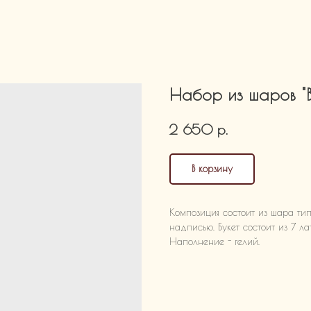
Набор из шаров "В
р.
2 650
В корзину
Композиция состоит из шара ти
надписью. Букет состоит из 7 л
Наполнение - гелий.